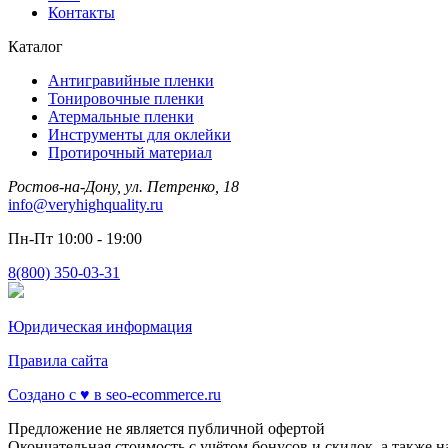
Контакты
Каталог
Антигравийные пленки
Тонировочные пленки
Атермальные пленки
Инструменты для оклейки
Протирочный материал
Ростов-на-Дону, ул. Петренко, 18
info@veryhighquality.ru
Пн-Пт 10:00 - 19:00
8(800) 350-03-31
Юридическая информация
Правила сайта
Создано с ♥️ в seo-ecommerce.ru
Предложение не является публичной офертой
Окончательная стоимость с учётом бонусов и скидок, а также 