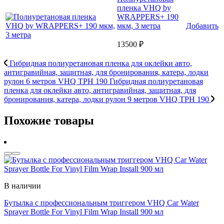
пленка VHQ by
WRAPPERS+ 190
мкм, 3 метра
Добавить
13500 ₽
Гибридная полиуретановая пленка для оклейки авто,
антигравийная, защитная, для бронирования, катера, лодки
рулон 6 метров VHQ TPH 190
Гибридная полиуретановая
пленка для оклейки авто, антигравийная, защитная, для
бронирования, катера, лодки рулон 9 метров VHQ TPH 190
Похожие товары
В наличии
Бутылка с профессиональным триггером VHQ Car Water
Sprayer Bottle For Vinyl Film Wrap Install 900 мл