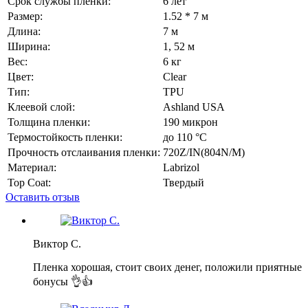
Срок службы пленки:
6 лет
Размер:
1.52 * 7 м
Длина:
7 м
Ширина:
1, 52 м
Вес:
6 кг
Цвет:
Сlear
Тип:
TPU
Клеевой слой:
Ashland USA
Толщина пленки:
190 микрон
Термостойкость пленки:
до 110 °C
Прочность отслаивания пленки:
720Z/IN(804N/M)
Материал:
Labrizol
Top Coat:
Твердый
Оставить отзыв
Виктор С.
Пленка хорошая, стоит своих денег, положили приятные
бонусы 👌👍