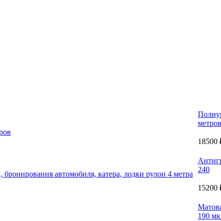
Полиу
метро
18500 
Антиг
240
15200 
Матова
190 м