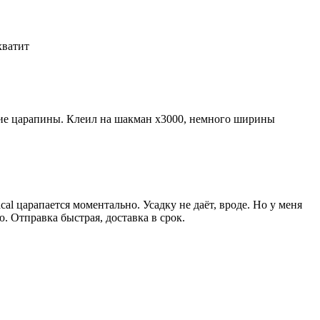
 хватит
лкие царапины. Клеил на шакман х3000, немного ширины
al царапается моментально. Усадку не даёт, вроде. Но у меня
ю. Отправка быстрая, доставка в срок.