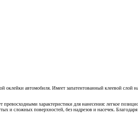
ой оклейки автомобиля. Имеет запатентованный клеевой слой на
т превосходными характеристики для нанесения: легкое позици
нутых и сложных поверхностей, без надрезов и насечек. Благод