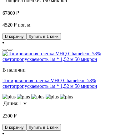
Толщина пленки:
190 микрон
67800
₽
4520 ₽ пог. м.
В корзину
Купить в 1 клик
В наличии
Тонировочная пленка VHQ Chameleon 58%
светопропускаемость 1м * 1,52 м 50 микрон
Длина:
1 м
2300
₽
В корзину
Купить в 1 клик