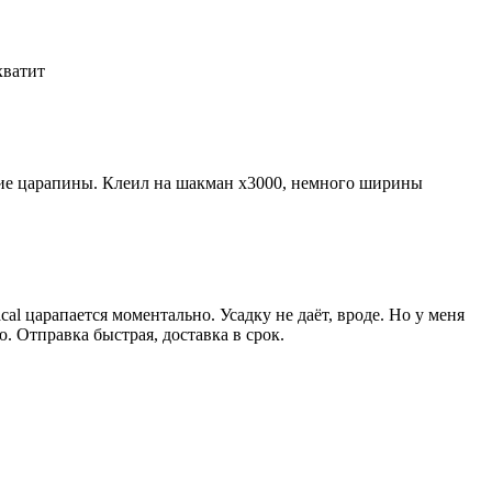
 хватит
лкие царапины. Клеил на шакман х3000, немного ширины
al царапается моментально. Усадку не даёт, вроде. Но у меня
ю. Отправка быстрая, доставка в срок.